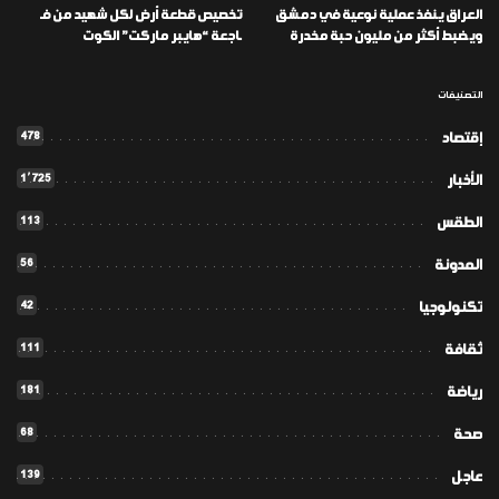
العراق ينفذ عملية نوعية في دمشق
تخصيص قطعة أرض لكل شهيد من فـ
ويضبط أكثر من مليون حبة مخدرة
ـاجعة “هايبر ماركت” الكوت
التصنيفات
478
إقتصاد
1٬725
الأخبار
113
الطقس
56
المدونة
42
تكنولوجيا
111
ثقافة
181
رياضة
68
صحة
139
عاجل