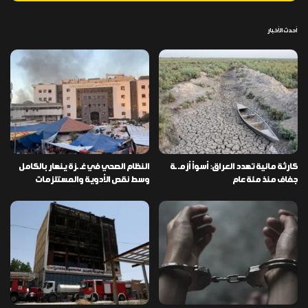
أحدث الأخبار
كارثة مائية تهدد العراق: أسوأ أزمـ ـة
النظام الصحي في غـ ـزة ينهار بالكامل
جفاف منذ مئة عام
وسط نقص الأدوية والمستلزمات