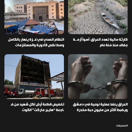
كارثة مائية تهدد العراق: أسوأ أزمـ ـة
النظام الصحي في غـ ـزة ينهار بالكامل
جفاف منذ مئة عام
وسط نقص الأدوية والمستلزمات
العراق ينفذ عملية نوعية في دمشق
تخصيص قطعة أرض لكل شهيد من فـ
ويضبط أكثر من مليون حبة مخدرة
ـاجعة “هايبر ماركت” الكوت
التصنيفات