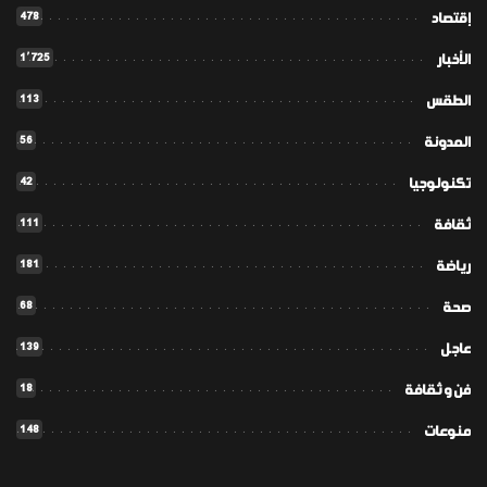
478
إقتصاد
1٬725
الأخبار
113
الطقس
56
المدونة
42
تكنولوجيا
111
ثقافة
181
رياضة
68
صحة
139
عاجل
18
فن و ثقافة
148
منوعات