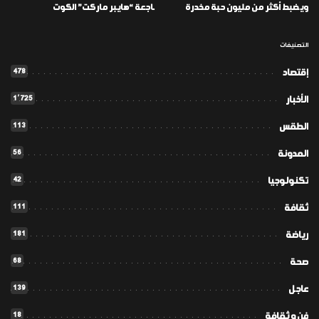
ويضبط أكثر من مليون حبة مخدرة
ـاجعة “هايبر ماركت” الكوت
التصنيفات
478
إقتصاد
1٬725
الأخبار
113
الطقس
56
المدونة
42
تكنولوجيا
111
ثقافة
181
رياضة
68
صحة
139
عاجل
18
فن و ثقافة