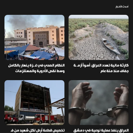
أحدث الأخبار
كارثة مائية تهدد العراق: أسوأ أزمـ ـة
النظام الصحي في غـ ـزة ينهار بالكامل
جفاف منذ مئة عام
وسط نقص الأدوية والمستلزمات
العراق ينفذ عملية نوعية في دمشق
تخصيص قطعة أرض لكل شهيد من فـ