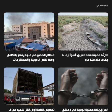
أحدث الأخبار
كارثة مائية تهدد العراق: أسوأ أزمـ ـة
النظام الصحي في غـ ـزة ينهار بالكامل
جفاف منذ مئة عام
وسط نقص الأدوية والمستلزمات
العراق ينفذ عملية نوعية في دمشق
تخصيص قطعة أرض لكل شهيد من فـ