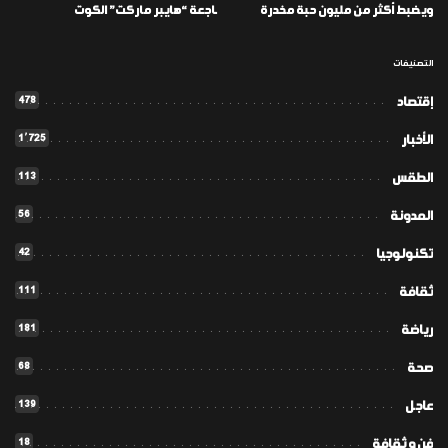
ويضبط أكثر من مليون حبة مخدرة
ـاجعة “هايبر ماركت” الكوت
التصنيفات
478
إقتصاد
1٬725
الأخبار
113
الطقس
56
المدونة
42
تكنولوجيا
111
ثقافة
181
رياضة
68
صحة
139
عاجل
18
فن و ثقافة