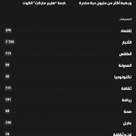
ويضبط أكثر من مليون حبة مخدرة
ـاجعة “هايبر ماركت” الكوت
التصنيفات
478
إقتصاد
1٬725
الأخبار
113
الطقس
56
المدونة
42
تكنولوجيا
111
ثقافة
181
رياضة
68
صحة
139
عاجل
18
فن و ثقافة