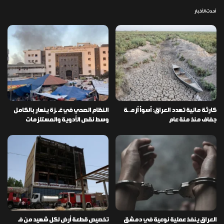
أحدث الأخبار
كارثة مائية تهدد العراق: أسوأ أزمـ ـة
النظام الصحي في غـ ـزة ينهار بالكامل
جفاف منذ مئة عام
وسط نقص الأدوية والمستلزمات
العراق ينفذ عملية نوعية في دمشق
تخصيص قطعة أرض لكل شهيد من فـ