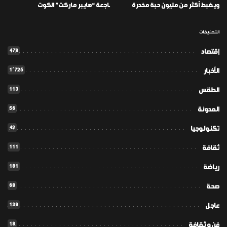
ويضبط أكثر من مليون حبة مخدرة
ـاجعة “هايبر ماركت” الكوت
التصنيفات
478
إقتصاد
1٬725
الأخبار
113
الطقس
56
المدونة
42
تكنولوجيا
111
ثقافة
181
رياضة
68
صحة
139
عاجل
18
فن و ثقافة