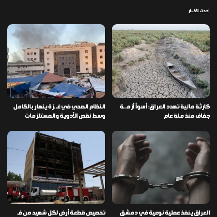
أحدث الأخبار
كارثة مائية تهدد العراق: أسوأ أزمـ ـة
النظام الصحي في غـ ـزة ينهار بالكامل
جفاف منذ مئة عام
وسط نقص الأدوية والمستلزمات
العراق ينفذ عملية نوعية في دمشق
تخصيص قطعة أرض لكل شهيد من فـ