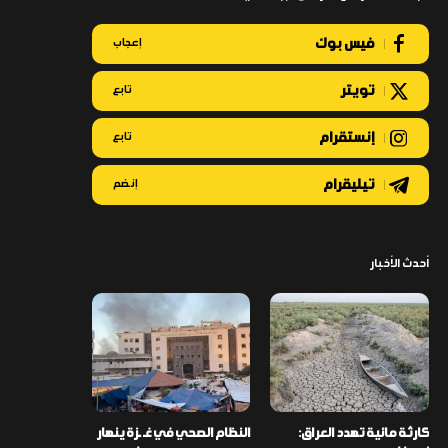
فيس بوك
إعجاب
تويتر
تابع
إنستقرام
تابع
تيليقرام
إنضم
أحدث الأخبار
كارثة مائية تهدد العراق:
النظام الصحي في غـ ـزة ينهار