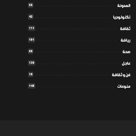
56
المدونة
42
تكنولوجيا
111
ثقافة
181
رياضة
68
صحة
139
عاجل
18
فن و ثقافة
148
منوعات