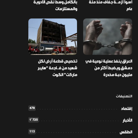
أسوأ أزمـ ـة جفاف منذ مئة
بالكامل وسط نقص الأدوية
عام
والمستلزمات
العراق ينفذ عملية نوعية في
تخصيص قطعة أرض لكل
دمشق ويضبط أكثر من
شهيد من فـ ـاجعة “هايبر
مليون حبة مخدرة
ماركت” الكوت
التصنيفات
478
إقتصاد
1٬725
الأخبار
113
الطقس