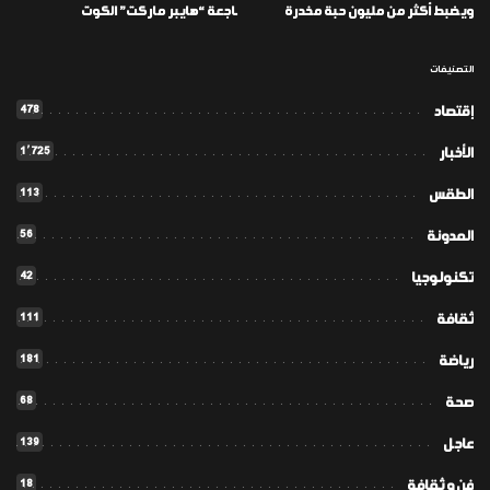
ويضبط أكثر من مليون حبة مخدرة
ـاجعة “هايبر ماركت” الكوت
التصنيفات
478
إقتصاد
1٬725
الأخبار
113
الطقس
56
المدونة
42
تكنولوجيا
111
ثقافة
181
رياضة
68
صحة
139
عاجل
18
فن و ثقافة