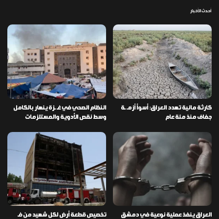
أحدث الأخبار
كارثة مائية تهدد العراق: أسوأ أزمـ ـة
النظام الصحي في غـ ـزة ينهار بالكامل
جفاف منذ مئة عام
وسط نقص الأدوية والمستلزمات
العراق ينفذ عملية نوعية في دمشق
تخصيص قطعة أرض لكل شهيد من فـ