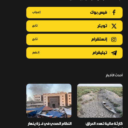
فيس بوك
إعجاب
تويتر
تابع
إنستقرام
تابع
تيليقرام
إنضم
أحدث الأخبار
كارثة مائية تهدد العراق:
النظام الصحي في غـ ـزة ينهار