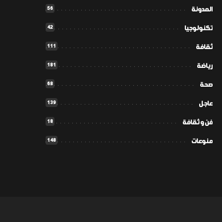
56
المدونة
42
تكنولوجيا
111
ثقافة
181
رياضة
68
صحة
139
عاجل
18
فن و ثقافة
148
منوعات