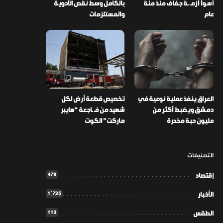
أسوأ أزمـ ـة جفاف منذ مئة
بالكامل وسط نقص الأدوية
عام
والمستلزمات
العراق ينفذ عملية نوعية في
تخصيص قطعة أرض لكل
دمشق ويضبط أكثر من
شهيد من فـ ـاجعة “هايبر
مليون حبة مخدرة
ماركت” الكوت
التصنيفات
478
إقتصاد
1٬725
الأخبار
113
الطقس