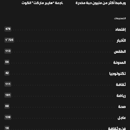
ويضبط أكثر من مليون حبة مخدرة
ـاجعة “هايبر ماركت” الكوت
التصنيفات
478
إقتصاد
1٬725
الأخبار
113
الطقس
56
المدونة
42
تكنولوجيا
111
ثقافة
181
رياضة
68
صحة
139
عاجل
18
فن و ثقافة