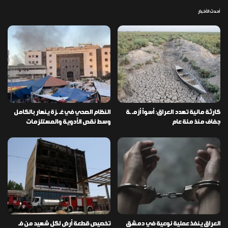
أحدث الأخبار
كارثة مائية تهدد العراق: أسوأ أزمـ ـة
النظام الصحي في غـ ـزة ينهار بالكامل
جفاف منذ مئة عام
وسط نقص الأدوية والمستلزمات
العراق ينفذ عملية نوعية في دمشق
تخصيص قطعة أرض لكل شهيد من فـ