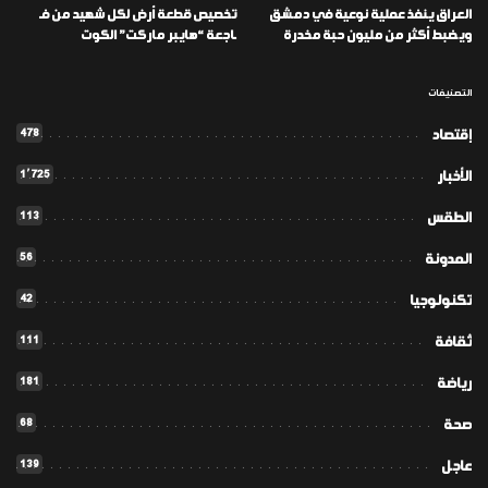
العراق ينفذ عملية نوعية في دمشق
تخصيص قطعة أرض لكل شهيد من فـ
ويضبط أكثر من مليون حبة مخدرة
ـاجعة “هايبر ماركت” الكوت
التصنيفات
478
إقتصاد
1٬725
الأخبار
113
الطقس
56
المدونة
42
تكنولوجيا
111
ثقافة
181
رياضة
68
صحة
139
عاجل