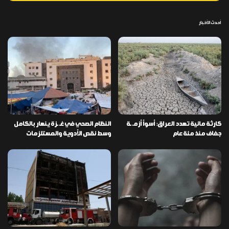
أحدث الأخبار
كارثة مائية تهدد العراق: أسوأ أزمـ ـة
النظام الصحي في غـ ـزة ينهار بالكامل
جفاف منذ مئة عام
وسط نقص الأدوية والمستلزمات