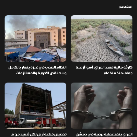
أحدث الأخبار
كارثة مائية تهدد العراق: أسوأ أزمـ ـة
النظام الصحي في غـ ـزة ينهار بالكامل
جفاف منذ مئة عام
وسط نقص الأدوية والمستلزمات
العراق ينفذ عملية نوعية في دمشق
تخصيص قطعة أرض لكل شهيد من فـ