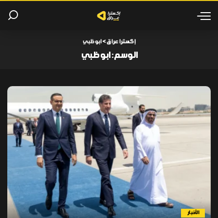
إكسترا عراق
>
ابو ظبي
الوسم:
ابو ظبي
الأخبار