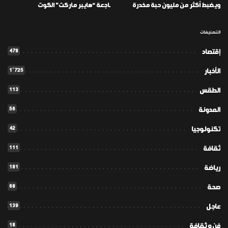
ويضبط أكثر من مليون حبة مخدرة
ـاجعة “هايبر ماركت” الكوت
التصنيفات
478
إقتصاد
1٬725
الأخبار
113
الطقس
56
المدونة
42
تكنولوجيا
111
ثقافة
181
رياضة
68
صحة
139
عاجل
18
فن و ثقافة