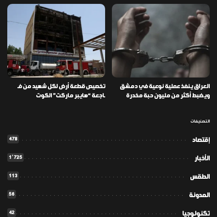
العراق ينفذ عملية نوعية في دمشق
تخصيص قطعة أرض لكل شهيد من فـ
ويضبط أكثر من مليون حبة مخدرة
ـاجعة “هايبر ماركت” الكوت
التصنيفات
478
إقتصاد
1٬725
الأخبار
113
الطقس
56
المدونة
42
تكنولوجيا