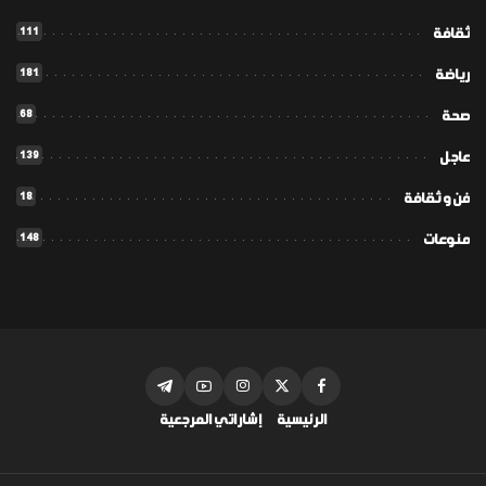
111
ثقافة
181
رياضة
68
صحة
139
عاجل
18
فن و ثقافة
148
منوعات
الرئيسية
إشاراتي المرجعية