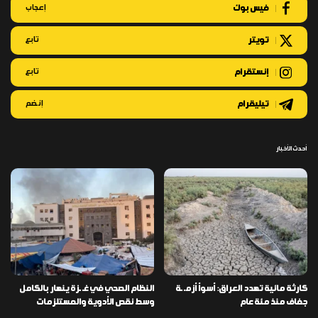
فيس بوك
إعجاب
تويتر
تابع
إنستقرام
تابع
تيليقرام
إنضم
أحدث الأخبار
كارثة مائية تهدد العراق: أسوأ أزمـ ـة
النظام الصحي في غـ ـزة ينهار بالكامل
جفاف منذ مئة عام
وسط نقص الأدوية والمستلزمات