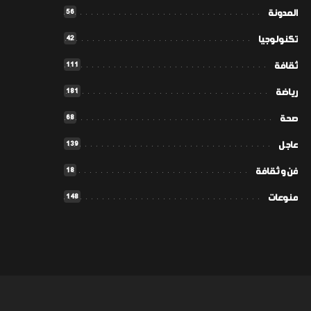
56
المدونة
42
تكنولوجيا
111
ثقافة
181
رياضة
68
صحة
139
عاجل
18
فن و ثقافة
148
منوعات