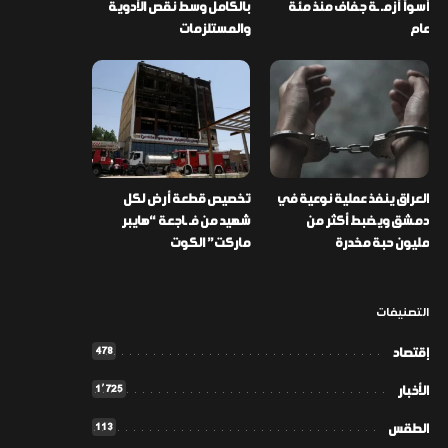
أسوأ أزمـ ـة جفاف منذ مئة
بالكامل وسط نقص الأدوية
عام
والمستلزمات
العراق ينفذ عملية نوعية في
تخصيص قطعة أرض لكل
دمشق ويضبط أكثر من
شهيد من فـ ـاجعة “هايبر
مليون حبة مخدرة
ماركت” الكوت
التصنيفات
478
إقتصاد
1٬725
الأخبار
113
الطقس