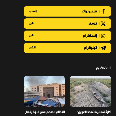
فيس بوك
إعجاب
تويتر
تابع
إنستقرام
تابع
تيليقرام
إنضم
أحدث الأخبار
كارثة مائية تهدد العراق:
النظام الصحي في غـ ـزة ينهار