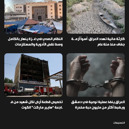
كارثة مائية تهدد العراق: أسوأ أزمـ ـة
النظام الصحي في غـ ـزة ينهار بالكامل
جفاف منذ مئة عام
وسط نقص الأدوية والمستلزمات
العراق ينفذ عملية نوعية في دمشق
تخصيص قطعة أرض لكل شهيد من فـ
ويضبط أكثر من مليون حبة مخدرة
ـاجعة “هايبر ماركت” الكوت
التصنيفات