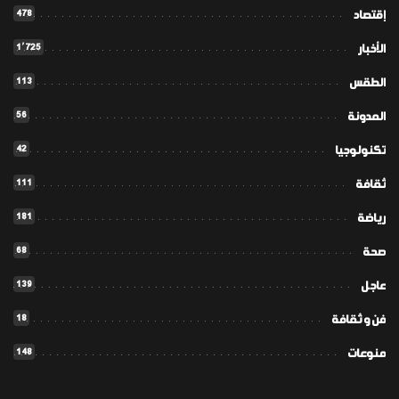
478
إقتصاد
1٬725
الأخبار
113
الطقس
56
المدونة
42
تكنولوجيا
111
ثقافة
181
رياضة
68
صحة
139
عاجل
18
فن و ثقافة
148
منوعات