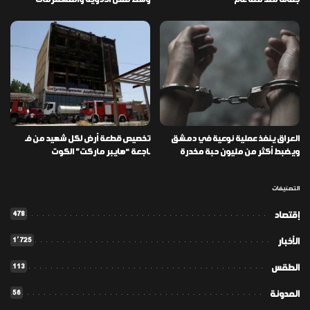
جفاف منذ مئة عام
وسط نقص الأدوية والمستلزمات
العراق ينفذ عملية نوعية في دمشق
تخصيص قطعة أرض لكل شهيد من فـ
ويضبط أكثر من مليون حبة مخدرة
ـاجعة “هايبر ماركت” الكوت
التصنيفات
478
إقتصاد
1٬725
الأخبار
113
الطقس
56
المدونة