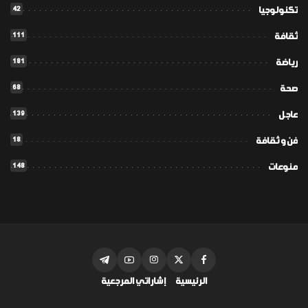
42
تكنولوجيا
111
ثقافة
181
رياضة
68
صحة
139
عاجل
18
فن و ثقافة
148
منوعات
الرئيسية
إشاراتي المرجعية