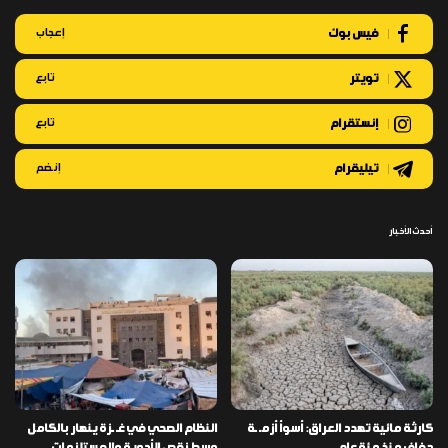
فيس بوك
إعجاب
تويتر
تابع
إنستقرام
تابع
تيليقرام
إنضم
أحدث الأخبار
كارثة مائية تهدد العراق: أسوأ أزمـ ـة
النظام الصحي في غـ ـزة ينهار بالكامل