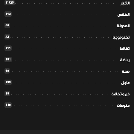
1٬725
الأخبار
113
الطقس
56
المدونة
42
تكنولوجيا
111
ثقافة
181
رياضة
68
صحة
139
عاجل
18
فن و ثقافة
148
منوعات