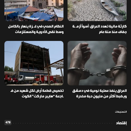
كارثة مائية تهدد العراق: أسوأ أزمـ ـة
النظام الصحي في غـ ـزة ينهار بالكامل
جفاف منذ مئة عام
وسط نقص الأدوية والمستلزمات
العراق ينفذ عملية نوعية في دمشق
تخصيص قطعة أرض لكل شهيد من فـ
ويضبط أكثر من مليون حبة مخدرة
ـاجعة “هايبر ماركت” الكوت
التصنيفات
478
إقتصاد