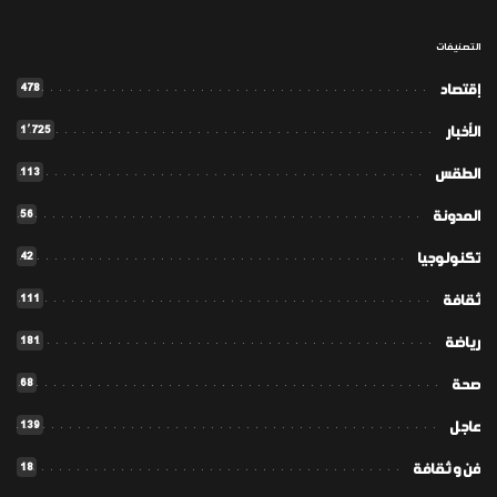
التصنيفات
478
إقتصاد
1٬725
الأخبار
113
الطقس
56
المدونة
42
تكنولوجيا
111
ثقافة
181
رياضة
68
صحة
139
عاجل
18
فن و ثقافة