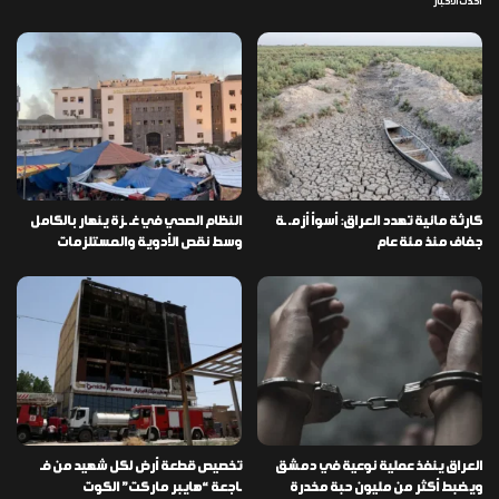
أحدث الأخبار
كارثة مائية تهدد العراق: أسوأ أزمـ ـة
النظام الصحي في غـ ـزة ينهار بالكامل
جفاف منذ مئة عام
وسط نقص الأدوية والمستلزمات
العراق ينفذ عملية نوعية في دمشق
تخصيص قطعة أرض لكل شهيد من فـ
ويضبط أكثر من مليون حبة مخدرة
ـاجعة “هايبر ماركت” الكوت