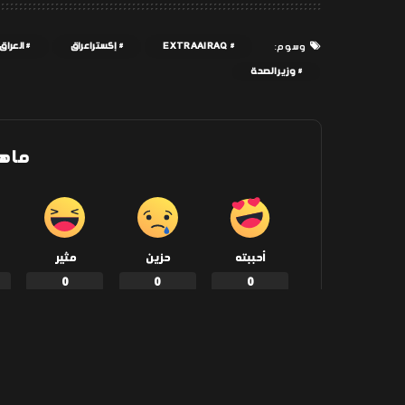
EXTRAAIRAQ
إكسترا عراق
العراق
وسوم:
وزير الصحة
ما ه
أحببته
حزين
مثير
0
0
0
شارك