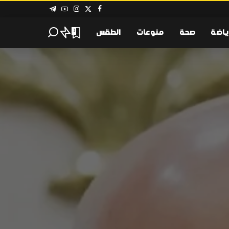
ياضة
صحة
منوعات
الطقس
0