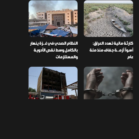
كارثة مائية تهدد العراق:
النظام الصحي في غـ ـزة ينهار
أسوأ أزمـ ـة جفاف منذ مئة
بالكامل وسط نقص الأدوية
عام
والمستلزمات
العراق ينفذ عملية نوعية في
تخصيص قطعة أرض لكل
دمشق ويضبط أكثر من
شهيد من فـ ـاجعة “هايبر
مليون حبة مخدرة
ماركت” الكوت