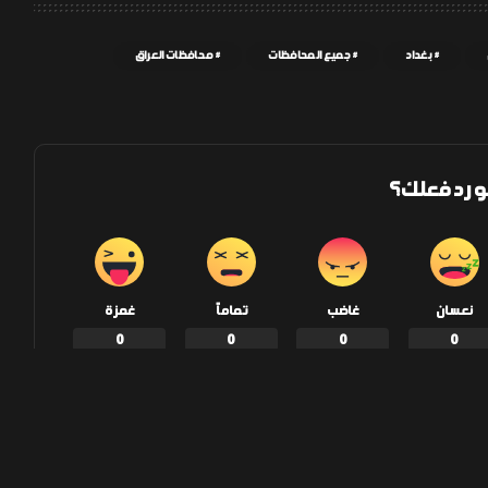
بغداد
جميع المحافظات
محافظات العراق
و رد فعلك؟
نعسان
غاضب
تماماً
غمزة
0
0
0
0
إنشر على الفيسبوك
إنشر على تويتر