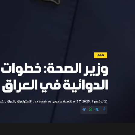
صحة
وزير الصحة: خطوات
الدوائية في العراق
نوفمبر 3, 2025
127 مشاهدة
وسوم:
extraairaq
إكسترا عراق
العراق
بغدا