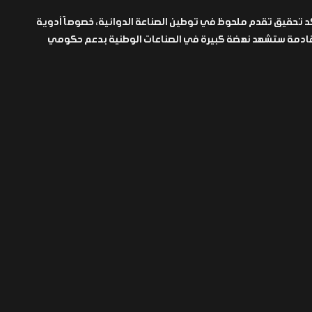
د تحقيق تقدم ملحوظ في توطين الصناعة الدوائية، خصوصاً أدوية
م القادمة ستشهد نهضة كبيرة في الصناعات الوطنية بدعم حكومي