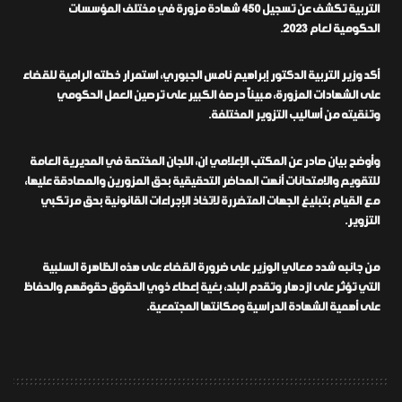
التربية تكشف عن تسجيل 450 شهادة مزورة في مختلف المؤسسات
الحكومية لعام 2023.
أكد وزير التربية الدكتور إبراهيم نامس الجبوري، استمرار خطته الرامية للقضاء
على الشهادات المزورة، مبيناً حرصهُ الكبير على ترصين العمل الحكومي
وتنقيته من أساليب التزوير المختلفة.
وأوضح بيان صادر عن المكتب الإعلامي ان، اللجان المختصة في المديرية العامة
للتقويم والامتحانات أنهت المحاضر التحقيقية بحق المزورين والمصادقة عليها،
مع القيام بتبليغ الجهات المتضررة لاتخاذ الإجراءات القانونية بحق مرتكبي
التزوير.
من جانبه شدد معالي الوزير على ضرورة القضاء على هذه الظاهرة السلبية
التي تؤثر على ازدهار وتقدم البلد، بغية إعطاء ذوي الحقوق حقوقهم والحفاظ
على أهمية الشهادة الدراسية ومكانتها المجتمعية.