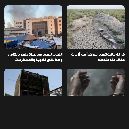
كارثة مائية تهدد العراق: أسوأ أزمـ ـة
النظام الصحي في غـ ـزة ينهار بالكامل
جفاف منذ مئة عام
وسط نقص الأدوية والمستلزمات
العراق ينفذ عملية نوعية في دمشق
تخصيص قطعة أرض لكل شهيد من فـ
ويضبط أكثر من مليون حبة مخدرة
ـاجعة “هايبر ماركت” الكوت