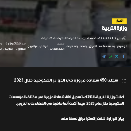
الأخبار
وزارة التربية
يناير 2, 2024
194 مشاهدة
مدة القراءة المتوقعة: 2 دقيقة
جميع
محافظات
وزارة
وز
وسوم:
extraairaq
العراق
بغداد
بغداديات
عراقي
عراقيين
المحافظات
العراق
التربية
ال
سجلنا 450 شهادة مزورة في الدوائر الحكومية خلال 2023
أعلنت وزارة التربية، الثلاثاء، تسجيل 450 شهادة مزورة في مختلف المؤسسات
الحكومية خلال عام 2023، فيما أكدت أنها ماضية في القضاء على التزوير.
بيان للوزارة، تلقت إكسترا عراق نسخة منه: