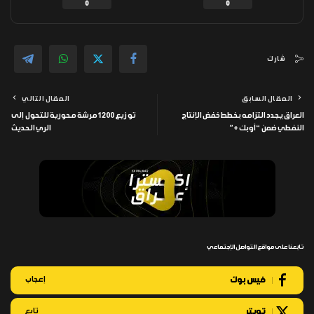
0
0
شارك
المقال السابق
المقال التالي
العراق يجدد التزامه بخطط خفض الإنتاج
توزيع 1200 مرشة محورية للتحول إلى
النفطي ضمن “أوبك+”
الري الحديث
تابعنا على مواقع التواصل الإجتماعي
فيس بوك
إعجاب
تويتر
تابع