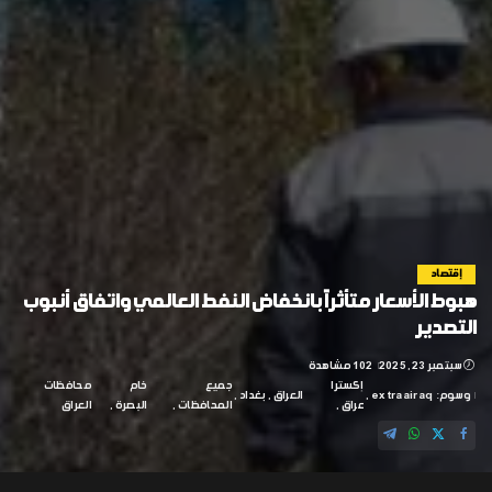
إقتصاد
هبوط الأسعار متأثراً بانخفاض النفط العالمي واتفاق أنبوب
التصدير
سبتمبر 23, 2025
102 مشاهدة
إكسترا
جميع
خام
محافظات
وسوم:
extraairaq
العراق
بغداد
عراق
المحافظات
البصرة
العراق