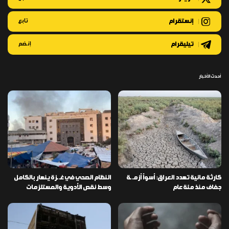
إنستقرام
تابع
تيليقرام
إنضم
أحدث الأخبار
كارثة مائية تهدد العراق: أسوأ أزمـ ـة
النظام الصحي في غـ ـزة ينهار بالكامل
جفاف منذ مئة عام
وسط نقص الأدوية والمستلزمات