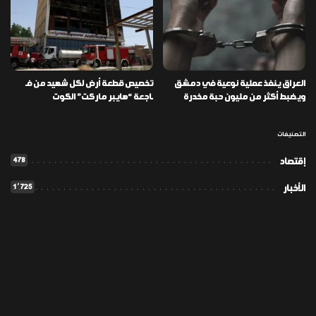
العراق ينفذ عملية نوعية في دمشق
تخصيص قطعة أرض لكل شهيد من فـ
ويضبط أكثر من مليون حبة مخدرة
ـاجعة “هايبر ماركت” الكوت
التصنيفات
478
إقتصاد
1٬725
الأخبار
113
الطقس
56
المدونة
42
تكنولوجيا
111
ثقافة