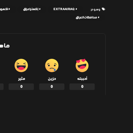
EXTRAAIRAQ
إكسترا عراق
اكسون
وسوم:
محافظات العراق
ما ه
أحببته
حزين
مثير
0
0
0
شارك