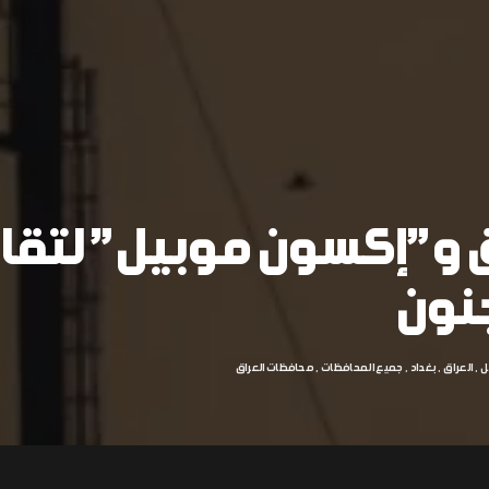
ق و”إكسون موبيل” لتق
جنون
ل
العراق
بغداد
جميع المحافظات
محافظات العراق