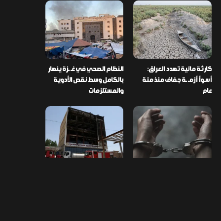
كارثة مائية تهدد العراق:
النظام الصحي في غـ ـزة ينهار
أسوأ أزمـ ـة جفاف منذ مئة
بالكامل وسط نقص الأدوية
عام
والمستلزمات
العراق ينفذ عملية نوعية في
تخصيص قطعة أرض لكل
دمشق ويضبط أكثر من
شهيد من فـ ـاجعة “هايبر
مليون حبة مخدرة
ماركت” الكوت