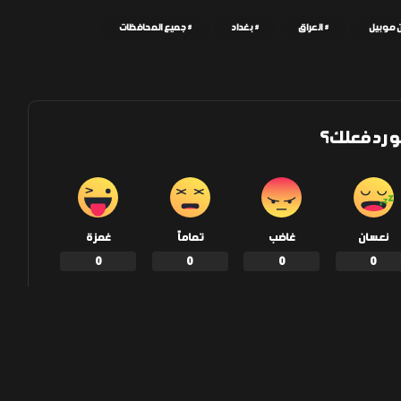
 موبيل
العراق
بغداد
جميع المحافظات
و رد فعلك؟
نعسان
غاضب
تماماً
غمزة
0
0
0
0
إنشر على الفيسبوك
إنشر على تويتر