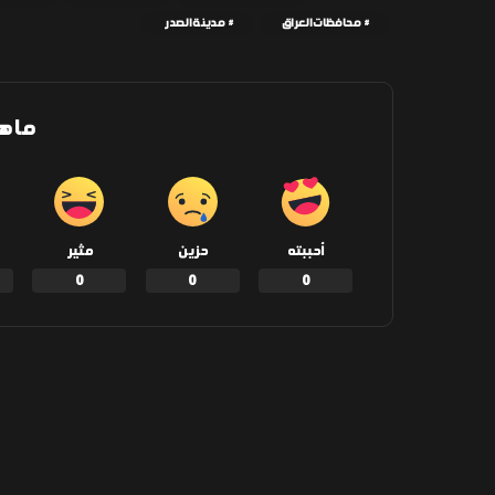
محافظات العراق
مدينة الصدر
ما ه
أحببته
حزين
مثير
0
0
0
شارك
المقال السابق