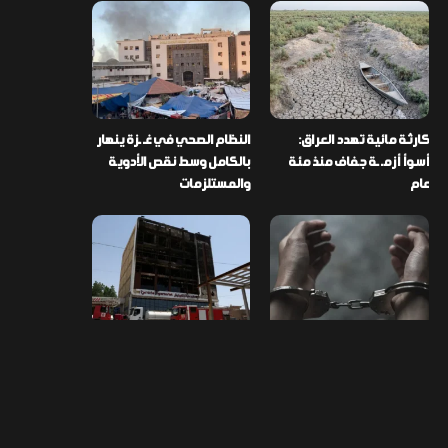
كارثة مائية تهدد العراق:
النظام الصحي في غـ ـزة ينهار
أسوأ أزمـ ـة جفاف منذ مئة
بالكامل وسط نقص الأدوية
عام
والمستلزمات
العراق ينفذ عملية نوعية في
تخصيص قطعة أرض لكل
دمشق ويضبط أكثر من
شهيد من فـ ـاجعة “هايبر
مليون حبة مخدرة
ماركت” الكوت