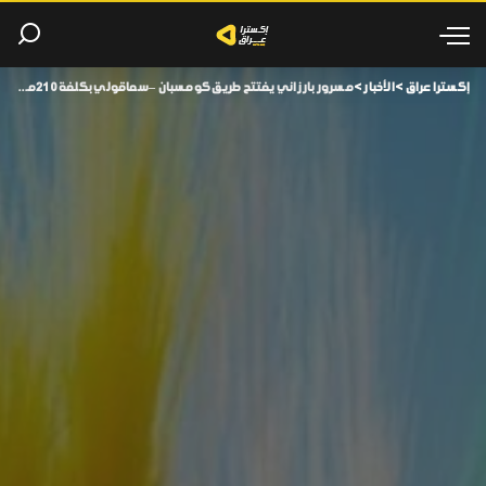
إكسترا عراق
>
الأخبار
>
مسرور بارزاني يفتتح طريق كومسبان – سماقولي بكلفة 210 مليارات دينار