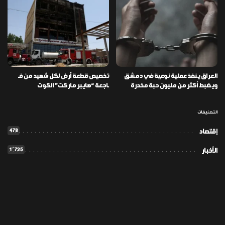
العراق ينفذ عملية نوعية في دمشق
تخصيص قطعة أرض لكل شهيد من فـ
ويضبط أكثر من مليون حبة مخدرة
ـاجعة “هايبر ماركت” الكوت
التصنيفات
478
إقتصاد
1٬725
الأخبار
113
الطقس
56
المدونة
42
تكنولوجيا