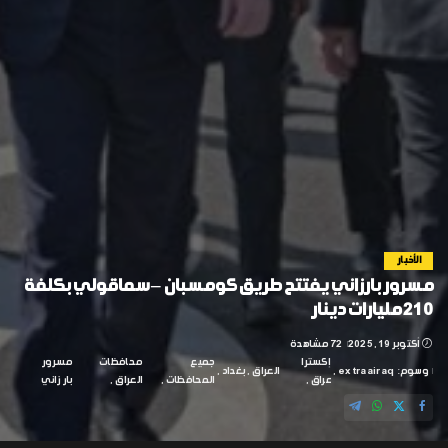
الأخبار
مسرور بارزاني يفتتح طريق كومسبان – سماقولي بكلفة
210 مليارات دينار
أكتوبر 19, 2025
72 مشاهدة
إكسترا
جميع
محافظات
مسرور
وسوم:
extraairaq
العراق
بغداد
عراق
المحافظات
العراق
بارزاني