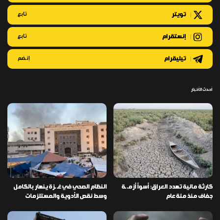
تويتر
تابع
إنستقرام
تابع
تيليقرام
إنضم
أحدث الأخبار
كارثة مائية تهدد العراق: أسوأ أزمـ ـة
النظام الصحي في غـ ـزة ينهار بالكامل
جفاف منذ مئة عام
وسط نقص الأدوية والمستلزمات