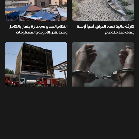
كارثة مائية تهدد العراق: أسوأ أزمـ ـة
النظام الصحي في غـ ـزة ينهار بالكامل
جفاف منذ مئة عام
وسط نقص الأدوية والمستلزمات
العراق ينفذ عملية نوعية في دمشق
تخصيص قطعة أرض لكل شهيد من فـ
ويضبط أكثر من مليون حبة مخدرة
ـاجعة “هايبر ماركت” الكوت
التصنيفات
478
إقتصاد