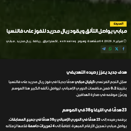
المدونة
مبابي يواصل التألق ويقود ريال مدريد للفوز على فالنسيا
فبراير 9, 2026
64 مشاهدة
وسوم:
extraairaq
إكسترا عراق
رياضة
ريال مدريد
مبابي
هدف جديد يعزز رصيده التهديفي
سجّل النجم الفرنسي
كيليان مبابي
هدفًا جديدًا في فوز ريال مدريد على فالنسيا
بنتيجة
2-0
ضمن منافسات الدوري الإسباني، ليواصل تألقه الكبير هذا الموسم
ويُعزّز موقعه في صدارة الهدافين.
23 هدفًا في الليغا و38 في الموسم
برفعه رصيده إلى
23 هدفًا في الدوري الإسباني
و
38 هدفًا في جميع المسابقات
،
يواصل مبابي تسجيل الأرقام المبهرة، إضافةً إلى
4 تمريرات حاسمة
قدّمها لزملائه