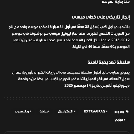
منذ بداية الموسم.
إنجاز تاريخي على خطى ميسي
بات مبابي أول لاعب يُسجّل
38 هدفًا في أول 31 مباراة
له في موسم واحد مع نادٍ
من الدوريات الخمس الكبرى، منذ إنجاز
ليونيل ميسي
مع برشلونة في موسم
2012-2013، عندما سجّل الأخير 40 هدفًا في نفس عدد المباريات، قبل أن يُنهي
الموسم بـ60 هدفًا، منها 46 في الليغا.
سلسلة تهديفية لافتة
يخوض مبابي حاليًا أطول سلسلة تهديفية في الدوريات الكبرى بأوروبا، بعد أن
سجل
7 أهداف في آخر 6 مباريات
له في الدوري الإسباني، بدءًا من مواجهة
ديبورتيفو ألافيس بتاريخ
14 ديسمبر 2025
.
EXTRAAIRAQ
إكسترا عراق
رياضة
ريال مدريد
وسوم:
مبابي