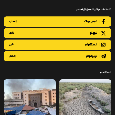
تابعنا على مواقع التواصل الإجتماعي
فيس بوك
إعجاب
تويتر
تابع
إنستقرام
تابع
تيليقرام
إنضم
أحدث الأخبار