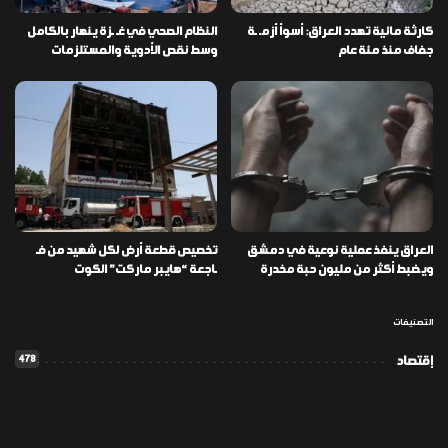
كارثة مائية تهدد العراق: أسوأ أزمـ ـة
النظام الصحي في غـ ـزة ينهار بالكامل
جفاف منذ مئة عام
وسط نقص الأدوية والمستلزمات
العراق ينفذ عملية نوعية في دمشق
تخصيص قطعة أرض لكل شهيد من فـ
ويضبط أكثر من مليون حبة مخدرة
ـاجعة “هايبر ماركت” الكوت
التصنيفات
478
إقتصاد
1٬725
الأخبار
113
الطقس