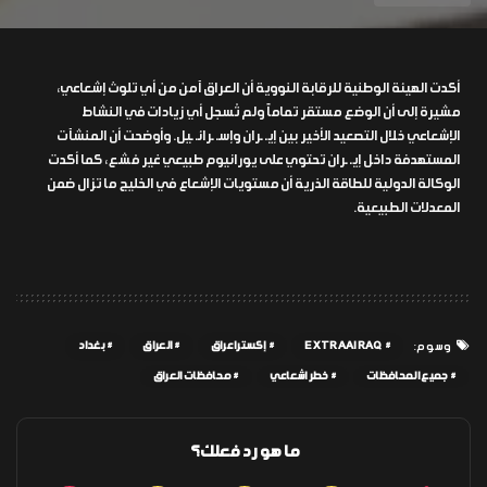
أكدت الهيئة الوطنية للرقابة النووية أن العراق آمن من أي تلوث إشعاعي،
مشيرة إلى أن الوضع مستقر تماماً ولم تُسجل أي زيادات في النشاط
الإشعاعي خلال التصعيد الأخير بين إيـ ـران وإسـ ـرائـ ـيل. وأوضحت أن المنشآت
المستهدفة داخل إيـ ـران تحتوي على يورانيوم طبيعي غير مُشع، كما أكدت
الوكالة الدولية للطاقة الذرية أن مستويات الإشعاع في الخليج ما تزال ضمن
المعدلات الطبيعية.
EXTRAAIRAQ
إكسترا عراق
العراق
بغداد
وسوم:
جميع المحافظات
خطر اشعاعي
محافظات العراق
ما هو رد فعلك؟