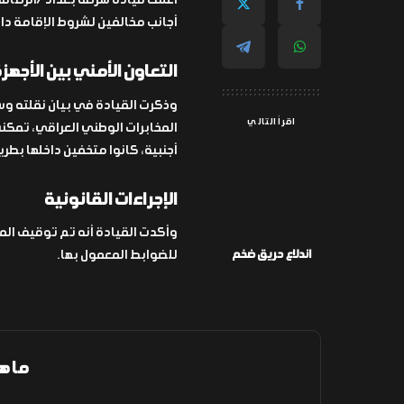
أعلنت قيادة شرطة بغداد/الرصافة
أجانب مخالفين لشروط الإقامة دا
التعاون الأمني بين الأجهز
وذكرت القيادة في بيان نقلته وس
اقرأ التالي
أجنبية، كانوا متخفين داخلها بطر
الإجراءات القانونية
وأكدت القيادة أنه تم توقيف المخا
للضوابط المعمول بها.
اندلاع حريق ضخم
ما ه