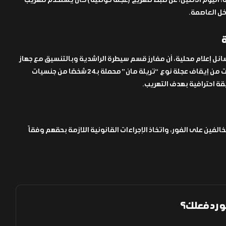
، اليوم الاثنين، عن ضبط صهريج (عجلة حوضية) كان يُستخدم لتهريب
خل العاصمة.
ة
ائل إعلام محلية، أن مفارز قسم سيطرة الراشدية وبالتنسيق مع جهاز
المخابرات الوطني العراقي، تمكنت من إيقاف عجلة نوع “تريلة مان” محملة بـ24 شخصًا من جنسيات
يقة احترافية بهدف التهريب.
لفين على الفور، واتخاذ الإجراءات القانونية اللازمة بحقهم وفقاً
و رد فعلك؟