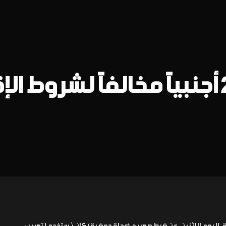
ضبط صهريج يقل 24 أجنبياً مخالفاً لشروط