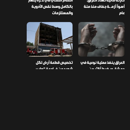
كارثة مائية تهدد العراق:
النظام الصحي في غـ ـزة ينهار
أسوأ أزمـ ـة جفاف منذ مئة
بالكامل وسط نقص الأدوية
عام
والمستلزمات
العراق ينفذ عملية نوعية في
تخصيص قطعة أرض لكل
دمشق ويضبط أكثر من
شهيد من فـ ـاجعة “هايبر
مليون حبة مخدرة
ماركت” الكوت
التصنيفات
478
إقتصاد
1٬725
الأخبار
113
الطقس