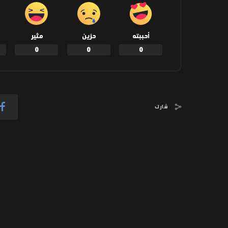
أحببته
حزين
مثير
0
0
0
شارك
المقال السابق
فيروس “نيباه” يُثير المخاوف مجددًا بعد
تسجيل إصابات في الهند