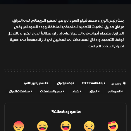
بحث رئيس الوزراء محمد شياع السوداني مع السفير البريطاني لدى العراق،
عرفان صديق، تداعيات التصعيد الأمني في المنطقة. وجدد السوداني رفض
العراق لاستخدام أجوائه في العـ ـدوان على إيـ ـران، مطالباً الدول الكبرى بالتدخل
لوقف التصعيد، وإدخال المساعدات إلى المدنيين في غـ ـزة، مشدداً على أهمية
احترام السيادة العراقية.
EXTRAAIRAQ
إكسترا عراق
السفير البريطاني
وسوم:
السوداني
العراق
بغداد
جميع المحافظات
محافظات العراق
ما هو رد فعلك؟