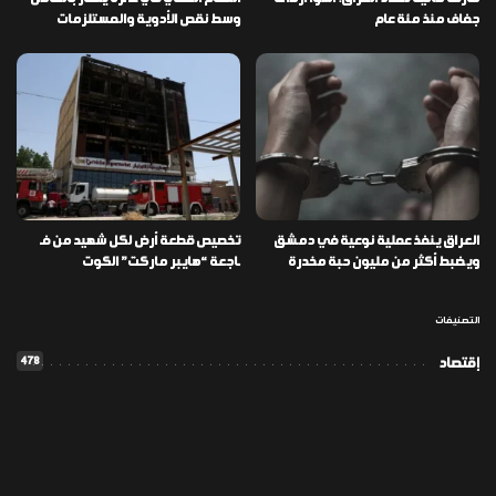
جفاف منذ مئة عام
وسط نقص الأدوية والمستلزمات
العراق ينفذ عملية نوعية في دمشق
تخصيص قطعة أرض لكل شهيد من فـ
ويضبط أكثر من مليون حبة مخدرة
ـاجعة “هايبر ماركت” الكوت
التصنيفات
478
إقتصاد
1٬725
الأخبار
113
الطقس
56
المدونة