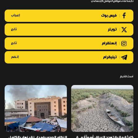
تابعنا على مواقع التواصل الإجتماعي
فيس بوك
إعجاب
تويتر
تابع
إنستقرام
تابع
تيليقرام
إنضم
أحدث الأخبار
كارثة مائية تهدد العراق: أسوأ أزمـ ـة
النظام الصحي في غـ ـزة ينهار بالكامل