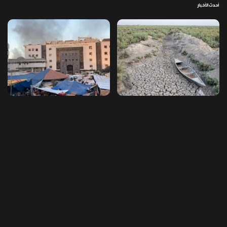
أحدث الأخبار
كارثة مائية تهدد العراق: أسوأ أزمـ ـة
النظام الصحي في غـ ـزة ينهار بالكامل
جفاف منذ مئة عام
وسط نقص الأدوية والمستلزمات
العراق ينفذ عملية نوعية في دمشق
تخصيص قطعة أرض لكل شهيد من فـ
ويضبط أكثر من مليون حبة مخدرة
ـاجعة “هايبر ماركت” الكوت