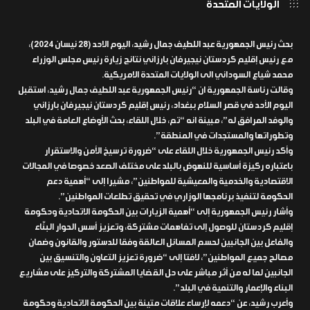
الولايات المتحدة
بحث رئيس الجمهورية عبد اللطيف جمال رشيد، اليوم الاحد (28 نيسان 2024)،
مع رئيس إقليم كردستان نيجيرفان بارزاني نتائج زيارة رئيس مجلس الوزراء
محمد شياع السوداني الى الولايات المتحدة الامريكية.
وقالت رئاسة الجمهورية ان “رئيس الجمهورية عبد اللطيف جمال رشيد، استقبل
اليوم الأحد في قصر السلام ببغداد، رئيس إقليم كردستان نيجيرفان بارزاني
والوفد المرافق له”، مبينة انه “تم، خلال اللقاء، بحث الأوضاع العامة في البلد
وتطوراتها والمستجدات في المنطقة”.
وأكد رئيس الجمهورية خلال اللقاء على “ضرورة ترسيخ الأمن والاستقرار
باعتباره ركيزة أساسية للنهوض بالبلد على مختلف الصعد خصوصا في المجالات
الاقتصادية والخدمية والمعيشية للمواطنين”، مشيرا إلى “أهمية دعم
الحكومة لتنفيذ برنامجها الوزاري في تحقيق تطلعات المواطنين”.
وأشار رئيس الجمهورية إلى “أهمية الزيارات بين الحكومة الاتحادية وحكومة
إقليم كردستان للوصول إلى تفاهمات مشتركة، وتعزيز أسس الحوار البنّاء
والفاعل بين الجانبين لحسم المسائل العالقة وفقا للدستور والقانون وضمان
مصالح جميع المواطنين”، لافتا إلى “ضرورة تعزيز التعاون والتنسيق بين
الجانبين لما له من أثر مباشر على حل القضايا المشتركة والتركيز على مشاريع
البناء والإعمار والتنمية في البلد”.
وأعرب رشيد، عن “دعمه لإرساء علاقات متينة بين الحكومة الاتحادية وحكومة