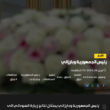
الأخبار
رئيس الجمهورية وبارزاني
أبريل 28, 2024
172 مشاهدة
إكسترا
جميع
رئيس الجمهورية
محافظات
وسوم:
extraairaq
العراق
بغداد
عراق
المحافظات
وبارازاني
العراق
رئيس الجمهورية وبارزاني يبحثان نتائج زيارة السوداني الى