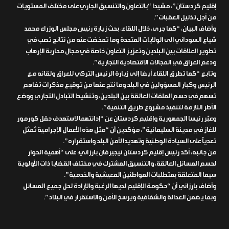
إقليم كردستان”، مشيدا “بالتعاون والتنسيق الجاري على مختلف المستويات
من أجل تذليل العقبات”.
وأضاف البيان، “كما جرى، خلال اللقاء، بحث زيارة رئيس مجلس الوزراء محمد
شياع السوداني الى الولايات المتحدة وما تمخضت عنه من نتائج تصب في
تطوير العلاقات بين البلدين وتعزيز التعاون خاصة في مجال محاربة الإرهاب
ودعم العراق في المجالات الاقتصادية التجارية”.
وتابع “كما تطرق اللقاء أيضا إلى زيارة الرئيس التركي للعراق ولقائه مع
الرئيس وكبار المسؤولين في البلد وما نتج عنها من توقيع مذكرات تفاهم
تسهم في حسم الملفات العالقة بين البلدين، وتنشيط التبادل التجاري ووضع
الأطر اللازمة لتنفيذ مشروع طريق التنمية”.
وعبّر رئيسا الجمهورية وإقليم كردستان عن “إدانتهما لاستهدف حقل كورمور
للغاز في مدينة السليمانية”، مؤكدين أن “مثل هذه الأعمال الإجرامية تُمثل
تعدياً على السيادة الوطنية وتهديدا لأمن البلد واستقراره”.
من جانبه، أكد رئيس إقليم كردستان نيجيرفان بارزاني، على “أهمية الحوار
لحسم المسائل العالقة، والتنسيق المشترك في مختلف القضايا ذات الأولوية
سيما المتعلقة بمتطلبات المواطنين المعيشية والخدمية”.
وأضاف بارزاني أن “حكومة الإقليم لديها الرغبة والإرادة لحل جميع المسائل
وبما يضمن العدالة والشفافية ويرسخ الأمن والاستقرار في البلاد”.