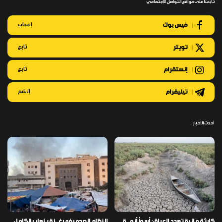
تابعنا على مواقع التواصل الإجتماعي
فيس بوك
إعجاب
تويتر
تابع
إنستقرام
تابع
تيليقرام
إنضم
أحدث الأخبار
كارثة مائية تهدد العراق: أسوأ أزمـ ـة
النظام الصحي في غـ ـزة ينهار بالكامل