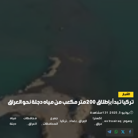
الأخبار
تركيا تبدأ بإطلاق 200 متر مكعب من مياه دجلة نحو العراق
يوليو 5, 2025
131 مشاهدة
إكسترا
جميع
محافظات
مياه
وسوم:
extraairaq
العراق
بغداد
تركيا
عراق
المحافظات
العراق
دجلة