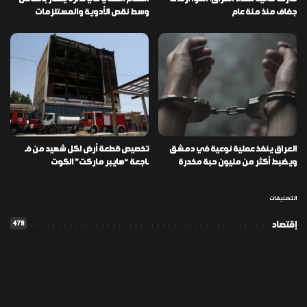
جفاف منذ مئة عام
وسط نقص الأدوية والمستلزمات
العراق ينفذ عملية نوعية في دمشق
تخصيص قطعة أرض لكل شهيد من فـ
ويضبط أكثر من مليون حبة مخدرة
ـاجعة “هايبر ماركت” الكوت
التصنيفات
478
إقتصاد
1٬725
الأخبار
113
الطقس
56
المدونة