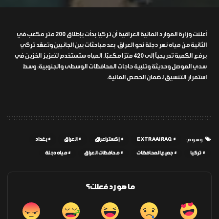
أعلنت وزارة الموارد المائية العراقية أن تركيا بدأت بإطلاق 200 متر مكعب في
الثانية من مياه نهر دجلة نحو العراق، بعد مباحثات بين الجانبين وتعهّد تركي
برفع الكمية تدريجياً إلى 420 مترًا مكعبًا. المياه ستستخدم لتعزيز الخزين في
سدي الموصل وحديثة وتلبية حاجات المحافظات الوسطى والجنوبية، وسط
استمرار التنسيق لضمان الحصص المائية.
EXTRAAIRAQ
إكسترا عراق
العراق
بغداد
وسوم:
تركيا
جميع المحافظات
محافظات العراق
مياه دجلة
ما هو رد فعلك؟