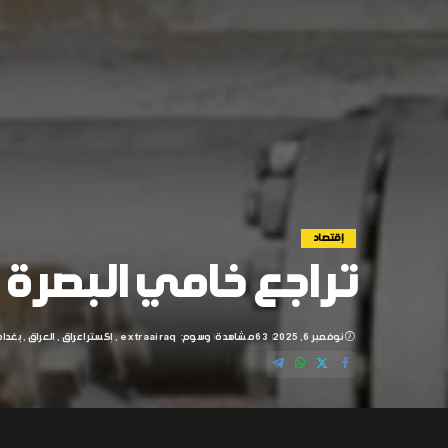
إقتصاد
تراجع خامي البصرة ر
نوفمبر 6, 2025
63 مشاهدة
وسوم:
extraairaq
إكسترا عراق
العراق
بغداد