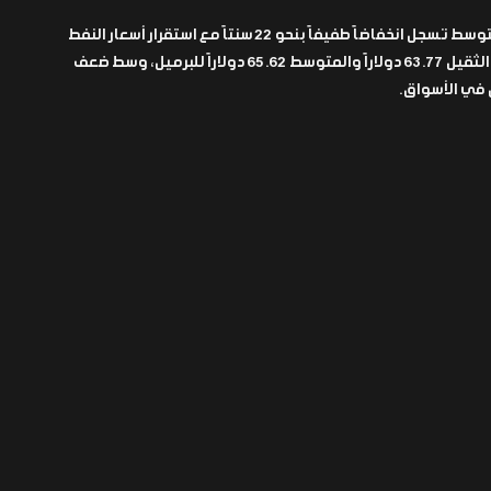
أسعار خامي البصرة الثقيل والمتوسط تسجل انخفاضاً طفيفاً بنحو 22 سنتاً مع استقرار أسعار النفط
عالمياً، حيث بلغ سعر خام البصرة الثقيل 63.77 دولاراً والمتوسط 65.62 دولاراً للبرميل، وسط ضعف
 في الأسواق.