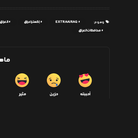
EXTRAAIRAQ
إكسترا عراق
العراق
وسوم:
محافظات العراق
ما ه
أحببته
حزين
مثير
0
0
0
شارك