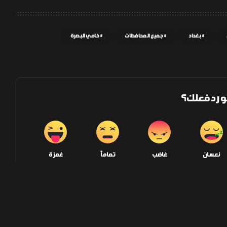
بغداد
جميع المحافظات
خامي البصرة
و رد فعلك؟
نعسان
غاضب
تماماً
غمزة
0
0
0
0
إنشر على الفيسبوك
إنشر على تويتر