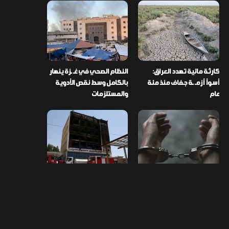
كارثة مائية تهدد العراق:
النظام الصحي في غـ ـزة ينهار
أسوأ أزمـ ـة جفاف منذ مئة
بالكامل وسط نقص الأدوية
عام
والمستلزمات
العراق ينفذ عملية نوعية في
تخصيص قطعة أرض لكل
دمشق ويضبط أكثر من
شهيد من فـ ـاجعة “هايبر
مليون حبة مخدرة
ماركت” الكوت