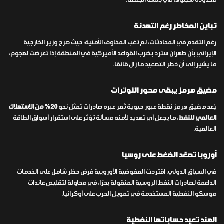
محدودة سجلوها في جلسة الجمعة.
تباين المخاطر رغم التهدئة
رغم التقدم في المحادثات، لم تغب المخاوف الأمنية، حيث صرح وزير الخارجية
الإيراني بأن طهران سترد بضرب القواعد الأميركية في المنطقة إذا تعرضت لهجوم،
ما يشير إلى أن خطر التصعيد ما زال قائمًا.
مضيق هرمز يبقى محور التوترات
يُعد مضيق هرمز نقطة عبور حيوية تُمر عبره صادرات تمثل نحو
20% من الاستهلاك
العالمي للنفط
، ما يجعل أي تهديد لأمنه مسألة تؤثر على استقرار أسواق الطاقة
العالمية.
أوروبا تصعّد الضغط على روسيا
في السياق الدولي، اقترحت المفوضية الأوروبية فرض حظر شامل على الخدمات
الداعمة لصادرات النفط الروسية المنقولة بحرًا، في محاولة لتقليص عائدات
موسكو النفطية المستخدمة في تمويل الحرب على أوكرانيا.
الهند تعيد حساباتها النفطية