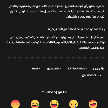
أظهرت تقارير أن شركات التكرير الهندية، التي كانت من أكبر مستوردي الخام
الروسي، تتجه للامتناع عن الشراء لتسليمات أبريل، ما قد يمهد الطريق لاتفاق
تجاري بين نيودلهي وواشنطن.
زيادة في عدد منصات الحفر الأميركية
في إشارة إلى تحفيز الإنتاج بفعل ارتفاع الأسعار، أعلنت شركة “بيكر هيوز” عن
ارتفاع عدد منصات النفط والغاز للأسبوع الثالث على التوالي
، في سابقة لم تحدث
منذ نوفمبر الماضي.
EXTRAAIRAQ
إكسترا عراق
النفط
وسوم:
محافظات العراق
ما هو رد فعلك؟