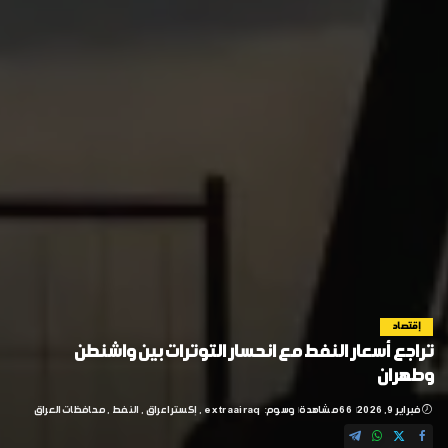
إقتصاد
تراجع أسعار النفط مع انحسار التوترات بين واشنطن
وطهران
فبراير 9, 2026
66 مشاهدة
وسوم:
extraairaq
إكسترا عراق
النفط
محافظات العراق