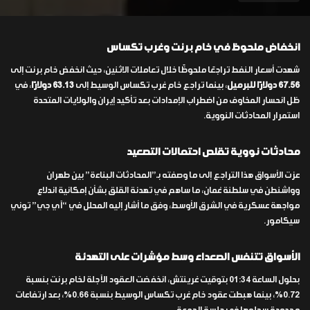
انخفاض ملحوظ في خام برنت وغرب تكساس
شهدت أسعار النفط تراجعًا ملحوظًا خلال تعاملات الاثنين، حيث انخفض خام برنت إلى
67.56 دولارًا للبرميل
، بينما تراجع خام غرب تكساس الوسيط إلى
63.13 دولارًا
، في
ظل انحسار المخاوف من اضطراب الإمدادات بعد تأكيد إيران والولايات المتحدة
استمرار المحادثات النووية.
محادثات نووية تقلص احتمالات التصعيد
عزت الأسواق هذا التراجع إلى ما وصفته بـ”المحادثات البناءة” بين طهران
وواشنطن في سلطنة عُمان، ما ساهم في تهدئة القلق بشأن إمكانية اندلاع
مواجهة عسكرية في الشرق الأوسط، وفق ما أشار إليه المحلل في “آي جي” توني
سيكامور.
الأسواق تتنفس الصعداء وسط مؤشرات على التهدئة
بحلول الساعة 01:34 بتوقيت غرينتش، انخفضت العقود الآجلة لخام برنت بنسبة
0.72%، بينما هبطت عقود خام غرب تكساس الوسيط بنسبة 0.66%، بعد ارتفاعات