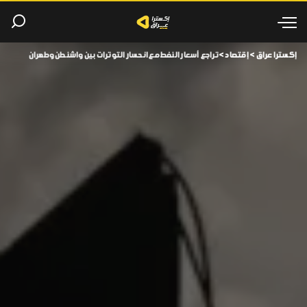
إكسترا عراق
>
إقتصاد
>
تراجع أسعار النفط مع انحسار التوترات بين واشنطن وطهران