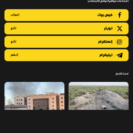
تابعنا على مواقع التواصل الإجتماعي
فيس بوك
إعجاب
تويتر
تابع
إنستقرام
تابع
تيليقرام
إنضم
أحدث الأخبار
كارثة مائية تهدد العراق: أسوأ أزمـ ـة
النظام الصحي في غـ ـزة ينهار بالكامل