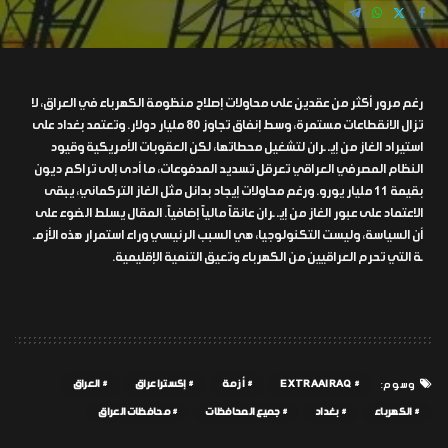
رغم مرور أكثر من عقدين على محاولات إصلاح منظومة الكهرباء في العراق، لا
تزال الانقطاعات مستمرة، وسط إنفاق تجاوز 80 مليار دولار. وتعتمد بغداد على
استيراد الغاز من إيـ ـران لتشغيل محطاتها، لكن العقوبات الأمريكية وقيود
النظام المصرفي العراقي تعرقل تسديد المدفوعات، ما أدى إلى تراكم ديون
بقيمة 11 مليار يورو. ورغم محاولات إيجاد بدائل مثل الغاز التركماني، يبقى
الاعتماد على عبور الغاز من إيـ ـران عائقاً مالياً إضافياً. المقال يسلط الضوء على
أن السياسة، وليست التكنولوجيا، هي السبب الرئيسي وراء استمرار هذه الأزمـ
ـة التي تحرم العراقيين من الكهرباء وتعيق التنمية الإقليمية.
EXTRAAIRAQ
أزمة
إكسترا عراق
العراق
وسوم:
الكهرباء
بغداد
جميع المحافظات
محافظات العراق