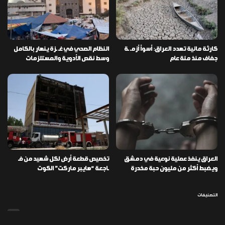
كارثة مائية تهدد العراق: أسوأ أزمـ ـة
النظام الصحي في غـ ـزة ينهار بالكامل
جفاف منذ مئة عام
وسط نقص الأدوية والمستلزمات
العراق ينفذ عملية نوعية في دمشق
تخصيص قطعة أرض لكل شهيد من فـ
ويضبط أكثر من مليون حبة مخدرة
ـاجعة “هايبر ماركت” الكوت
التصنيفات
478
إقتصاد