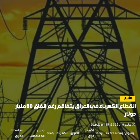
الأخبار
انقطاع الكهرباء في العراق يتفاقم رغم إنفاق 80 مليار
دولار
مايو 19, 2025
115 مشاهدة
إكسترا
جميع
محافظات
وسوم:
extraairaq
أزمة
العراق
الكهرباء
بغداد
عراق
المحافظات
العراق