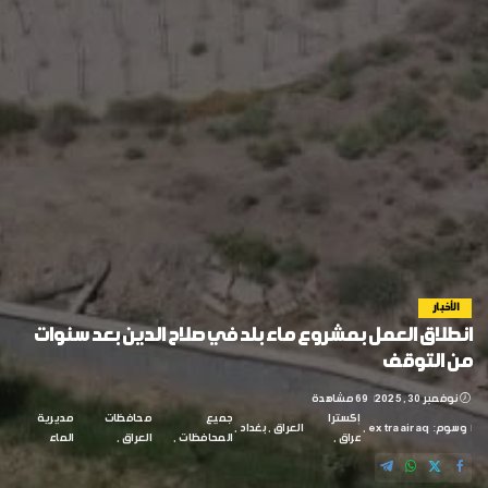
الأخبار
انطلاق العمل بمشروع ماء بلد في صلاح الدين بعد سنوات
من التوقف
نوفمبر 30, 2025
69 مشاهدة
إكسترا
جميع
محافظات
مديرية
وسوم:
extraairaq
العراق
بغداد
عراق
المحافظات
العراق
الماء