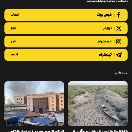
تابعنا على مواقع التواصل الإجتماعي
فيس بوك
إعجاب
تويتر
تابع
إنستقرام
تابع
تيليقرام
إنضم
أحدث الأخبار
كارثة مائية تهدد العراق: أسوأ أزمـ ـة
النظام الصحي في غـ ـزة ينهار بالكامل