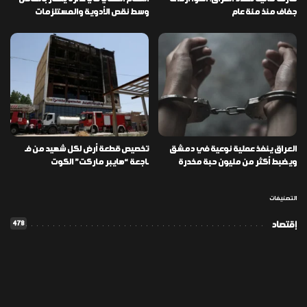
جفاف منذ مئة عام
وسط نقص الأدوية والمستلزمات
العراق ينفذ عملية نوعية في دمشق
تخصيص قطعة أرض لكل شهيد من فـ
ويضبط أكثر من مليون حبة مخدرة
ـاجعة “هايبر ماركت” الكوت
التصنيفات
478
إقتصاد
1٬725
الأخبار
113
الطقس
56
المدونة