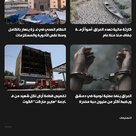
كارثة مائية تهدد العراق: أسوأ أزمـ ـة
النظام الصحي في غـ ـزة ينهار بالكامل
جفاف منذ مئة عام
وسط نقص الأدوية والمستلزمات
العراق ينفذ عملية نوعية في دمشق
تخصيص قطعة أرض لكل شهيد من فـ
ويضبط أكثر من مليون حبة مخدرة
ـاجعة “هايبر ماركت” الكوت
التصنيفات
478
إقتصاد