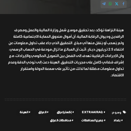
هيئة النزاهة تؤكد، بعد تحقيق موسع شمل وزارة المالية والعمل ومصرف
الرافدين وديوان الرقابة المالية، أن أموال صندوق الحماية الاجتماعية كاملة
ولم يُسحب أو يُنقل منها أي مبلغ. التحقيق الذي جاء عقب تداول معلومات عن
اختفاء 2.5 تريليون دينار، أثبت أن المبالغ ما تزال مودعة في الحساب الرسمي،
وأن الإجراءات الرقابية تهدف إلى الفصل بين التمويل الحكومي والإيرادات، مع
إشراف قضائي كامل على مجريات التدقيق. الهيئة دعت إلى توخي الدقة وعدم
تداول معلومات مضللة لما لذلك من تأثير على سمعة الدولة واستقرار
الاقتصاد.
EXTRAAIRAQ
إكسترا عراق
العراق
الهيئة
وسوم:
بغداد
جميع المحافظات
محافظات العراق