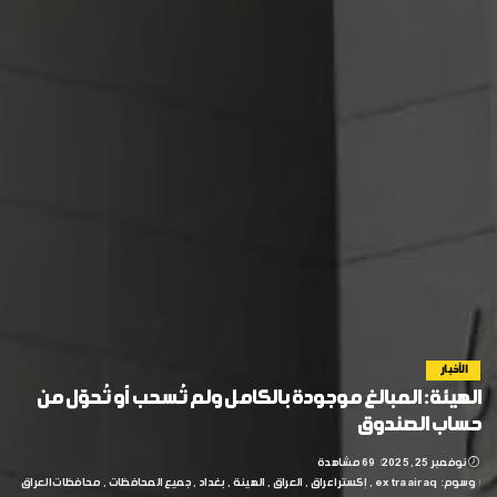
الأخبار
الهيئة: المبالغ موجودة بالكامل ولم تُسحب أو تُحوّل من
حساب الصندوق
نوفمبر 25, 2025
69 مشاهدة
وسوم:
extraairaq
إكسترا عراق
العراق
الهيئة
بغداد
جميع المحافظات
محافظات العراق