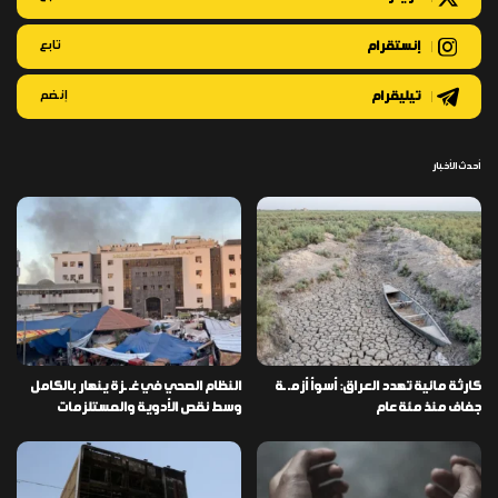
إنستقرام
تابع
تيليقرام
إنضم
أحدث الأخبار
كارثة مائية تهدد العراق: أسوأ أزمـ ـة
النظام الصحي في غـ ـزة ينهار بالكامل
جفاف منذ مئة عام
وسط نقص الأدوية والمستلزمات