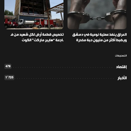
العراق ينفذ عملية نوعية في دمشق
تخصيص قطعة أرض لكل شهيد من فـ
ويضبط أكثر من مليون حبة مخدرة
ـاجعة “هايبر ماركت” الكوت
التصنيفات
478
إقتصاد
1٬725
الأخبار
113
الطقس
56
المدونة
42
تكنولوجيا
111
ثقافة