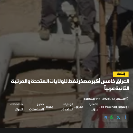
إقتصاد
العراق خامس أكبر مصدّر نفط للولايات المتحدة والمرتبة
الثانية عربياً
سبتمبر 13, 2025
111 مشاهدة
إكسترا
الولايات
جميع
محافظات
وسوم:
extraairaq
العراق
بغداد
عراق
المتحدة
المحافظات
العراق