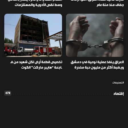
جفاف منذ مئة عام
وسط نقص الأدوية والمستلزمات
العراق ينفذ عملية نوعية في دمشق
تخصيص قطعة أرض لكل شهيد من فـ
ويضبط أكثر من مليون حبة مخدرة
ـاجعة “هايبر ماركت” الكوت
التصنيفات
478
إقتصاد
1٬725
الأخبار
113
الطقس
56
المدونة