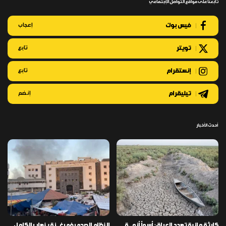
تابعنا على مواقع التواصل الإجتماعي
فيس بوك
إعجاب
تويتر
تابع
إنستقرام
تابع
تيليقرام
إنضم
أحدث الأخبار
كارثة مائية تهدد العراق: أسوأ أزمـ ـة
النظام الصحي في غـ ـزة ينهار بالكامل