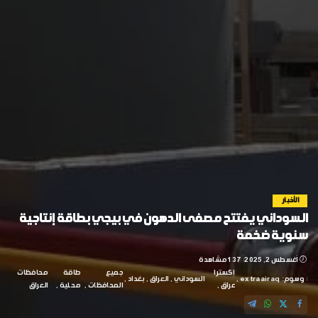
الأخبار
السوداني يفتتح مصفى الدهون في بيجي بطاقة إنتاجية
سنوية ضخمة
أغسطس 2, 2025
137 مشاهدة
إكسترا
جميع
طاقة
محافظات
وسوم:
extraairaq
السوداني
العراق
بغداد
عراق
المحافظات
محلية
العراق