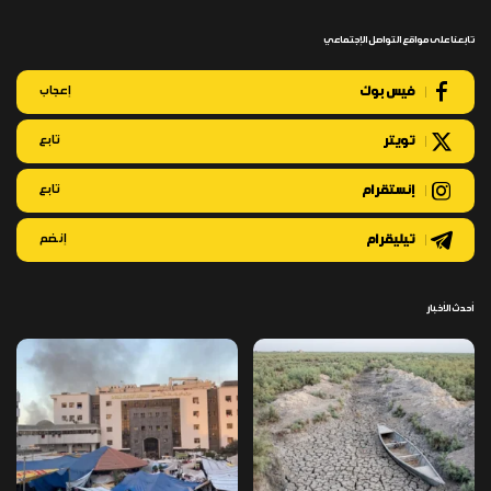
تابعنا على مواقع التواصل الإجتماعي
فيس بوك
إعجاب
تويتر
تابع
إنستقرام
تابع
تيليقرام
إنضم
أحدث الأخبار