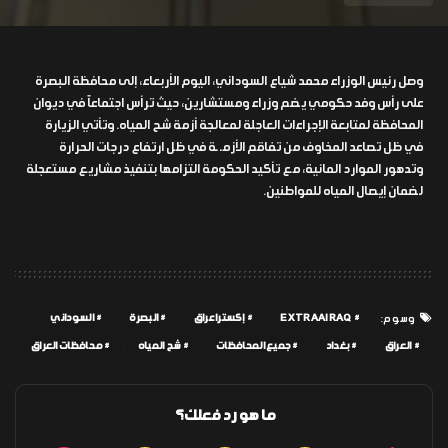
وصل رئيس الوزراء محمد شياع السوداني، اليوم الأربعاء، إلى محافظة البصرة
على رأس وفد حكومي يضم وزراء ومستشارين، حيث ترأس اجتماعاً في ديوان
المحافظة لمتابعة الإجراءات العاجلة لمعالجة أزمة شح المياه. وتأتي الزيارة
في ظل تصاعد المخاوف من تفاقم الأزمـ ـة في ظل ارتفاع درجات الحرارة
وتدهور الموارد المائية، مع تأكيد الحكومة التزامها بتنفيذ مشاريع مستعجلة
لضمان إيصال المياه للمواطنين.
EXTRAAIRAQ
إكسترا عراق
البصرة
السوداني
وسوم:
العراق
بغداد
جميع المحافظات
شح المياه
محافظات العراق
ما هو رد فعلك؟