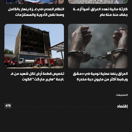
كارثة مائية تهدد العراق: أسوأ أزمـ ـة
النظام الصحي في غـ ـزة ينهار بالكامل
جفاف منذ مئة عام
وسط نقص الأدوية والمستلزمات
العراق ينفذ عملية نوعية في دمشق
تخصيص قطعة أرض لكل شهيد من فـ
ويضبط أكثر من مليون حبة مخدرة
ـاجعة “هايبر ماركت” الكوت
التصنيفات
478
إقتصاد
1٬725
الأخبار
113
الطقس