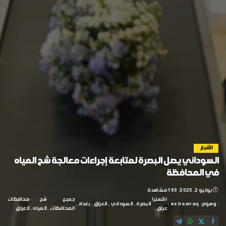
الأخبار
السوداني يصل البصرة لمتابعة إجراءات معالجة شح المياه
في المحافظة
يوليو 2, 2025
165 مشاهدة
إكسترا
جميع
شح
محافظات
وسوم:
extraairaq
البصرة
السوداني
العراق
بغداد
عراق
المحافظات
المياه
العراق