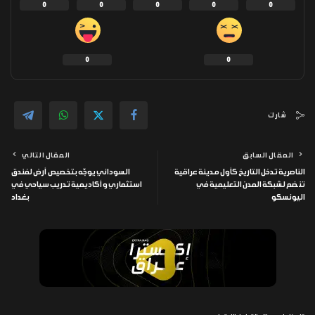
0
0
0
0
0
0
0
شارك
المقال السابق
المقال التالي
الناصرية تدخل التاريخ كأول مدينة عراقية
السوداني يوجّه بتخصيص أرض لفندق
تنضم لشبكة المدن التعليمية في
استثماري وأكاديمية تدريب سياحي في
اليونسكو
بغداد