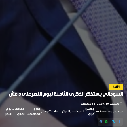
الأخبار
السوداني يستذكر الذكرى الثامنة ليوم النصر على داعش
ديسمبر 10, 2025
82 مشاهدة
إكسترا
جميع
محافظات
يوم
وسوم:
extraairaq
السوداني
العراق
بغداد
تغريدة
عراق
المحافظات
العراق
النصر