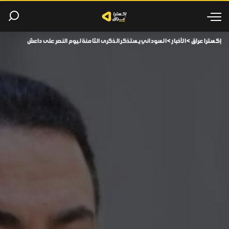
إكسترا عراق
>
الأخبار
>
السوداني يستذكر الذكرى الثامنة ليوم النصر على داعش