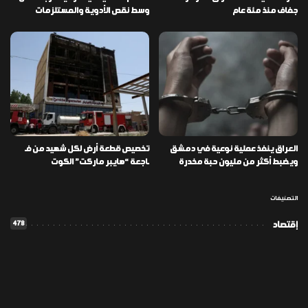
جفاف منذ مئة عام
وسط نقص الأدوية والمستلزمات
العراق ينفذ عملية نوعية في دمشق
تخصيص قطعة أرض لكل شهيد من فـ
ويضبط أكثر من مليون حبة مخدرة
ـاجعة “هايبر ماركت” الكوت
التصنيفات
478
إقتصاد
1٬725
الأخبار
113
الطقس
56
المدونة