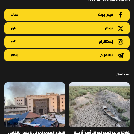
تابعنا على مواقع التواصل الإجتماعي
فيس بوك
إعجاب
تويتر
تابع
إنستقرام
تابع
تيليقرام
إنضم
أحدث الأخبار
كارثة مائية تهدد العراق: أسوأ أزمـ ـة
النظام الصحي في غـ ـزة ينهار بالكامل