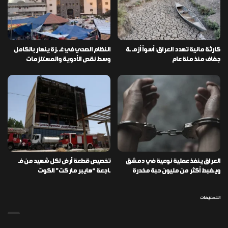
كارثة مائية تهدد العراق: أسوأ أزمـ ـة
النظام الصحي في غـ ـزة ينهار بالكامل
جفاف منذ مئة عام
وسط نقص الأدوية والمستلزمات
العراق ينفذ عملية نوعية في دمشق
تخصيص قطعة أرض لكل شهيد من فـ
ويضبط أكثر من مليون حبة مخدرة
ـاجعة “هايبر ماركت” الكوت
التصنيفات
478
إقتصاد