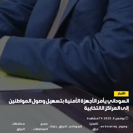
الأخبار
السوداني يأمر الأجهزة الأمنية بتسهيل وصول المواطنين
إلى المراكز الانتخابية
نوفمبر 8, 2025
74 مشاهدة
إكسترا
جميع
محافظات
وسوم:
extraairaq
السوداني
العراق
بغداد
عراق
المحافظات
العراق