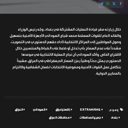
خلال زيارته مقر قيادة العمليات المشتركة في بغداد، وجّه رئيس الوزراء
والقائد العام للقوات المسلحة محمد شياع السوداني الأجهزة الأمنية بتسهيل
وصول المواطنين إلى المراكز الانتخابية لأداء حقهم الدستوري في التصويت،
مشدداً على عدم السماح بأي تدخل أو ضغط على الضباط والمنتسبين خلال
الاقتراع الخاص. وأكد السوداني أن نجاح العملية الانتخابية في موعدها
الدستوري يمثل حدثاً وطنياً يعزز المسار الديمقراطي في العراق، مشيداً
بتكامل عمل القوات الأمنية ومفوضية الانتخابات لضمان الشفافية والالتزام
بالمعايير الدولية.
EXTRAAIRAQ
إكسترا عراق
السوداني
العراق
وسوم:
بغداد
جميع المحافظات
محافظات العراق