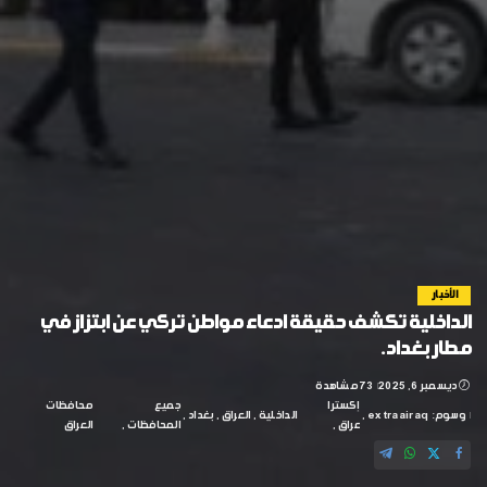
الأخبار
الداخلية تكشف حقيقة ادعاء مواطن تركي عن ابتزاز في
مطار بغداد.
ديسمبر 6, 2025
73 مشاهدة
إكسترا
جميع
محافظات
وسوم:
extraairaq
الداخلية
العراق
بغداد
عراق
المحافظات
العراق