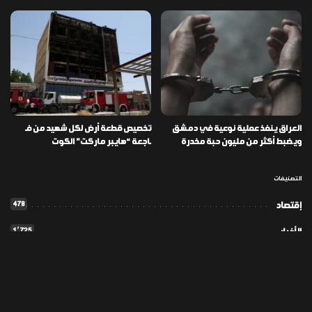
العراق ينفذ عملية نوعية في دمشق
تخصيص قطعة أرض لكل شهيد من فـ
ويضبط أكثر من مليون حبة مخدرة
ـاجعة “هايبر ماركت” الكوت
التصنيفات
478
إقتصاد
1٬725
الأخبار
113
الطقس
56
المدونة
42
تكنولوجيا