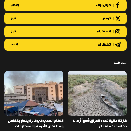
فيس بوك
إعجاب
تويتر
تابع
إنستقرام
تابع
تيليقرام
إنضم
أحدث الأخبار
كارثة مائية تهدد العراق: أسوأ أزمـ ـة
النظام الصحي في غـ ـزة ينهار بالكامل
جفاف منذ مئة عام
وسط نقص الأدوية والمستلزمات