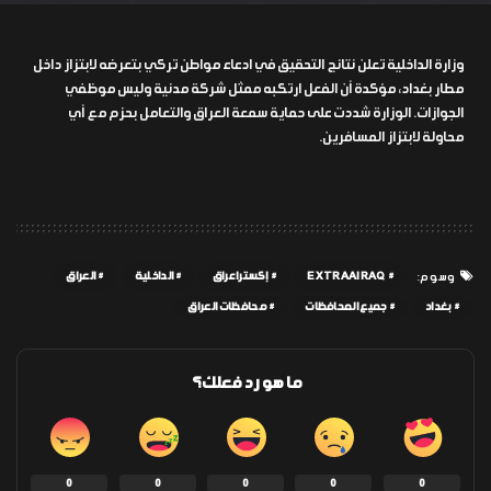
وزارة الداخلية تعلن نتائج التحقيق في ادعاء مواطن تركي بتعرضه لابتزاز داخل
مطار بغداد، مؤكدة أن الفعل ارتكبه ممثل شركة مدنية وليس موظفي
الجوازات. الوزارة شددت على حماية سمعة العراق والتعامل بحزم مع أي
محاولة لابتزاز المسافرين.
EXTRAAIRAQ
إكسترا عراق
الداخلية
العراق
وسوم:
بغداد
جميع المحافظات
محافظات العراق
ما هو رد فعلك؟
0
0
0
0
0