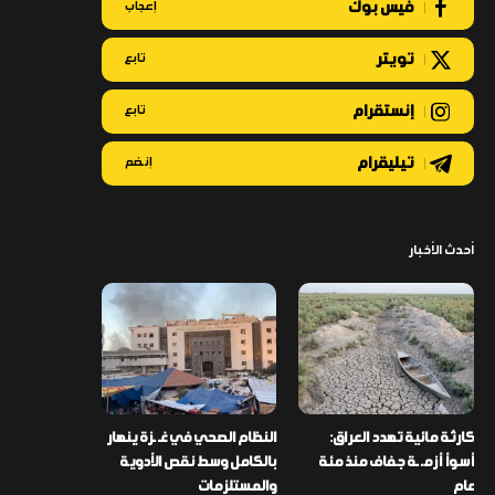
فيس بوك
إعجاب
تويتر
تابع
إنستقرام
تابع
تيليقرام
إنضم
أحدث الأخبار
كارثة مائية تهدد العراق:
النظام الصحي في غـ ـزة ينهار
أسوأ أزمـ ـة جفاف منذ مئة
بالكامل وسط نقص الأدوية
عام
والمستلزمات