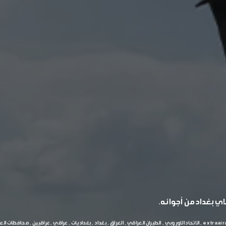
اي بغداد من أجوائه.
extraair
الاتحاد الاوروبي
الطيران العراقي
العراق
بغداد
بغداديات
عراقي
عراقيين
محافظات العر