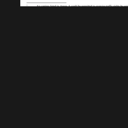
يران العراقي
العراق
بغداد
بغداديات
عراقي
و رد فعلك؟