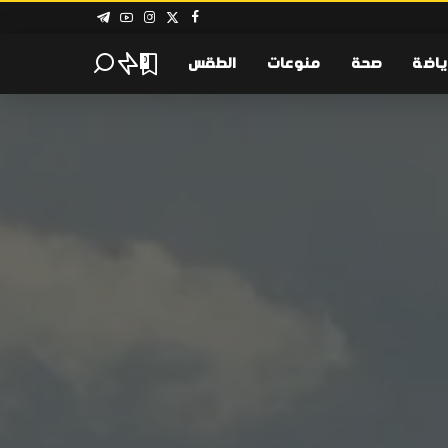
ياضة
صحة
منوعات
الطقس
0