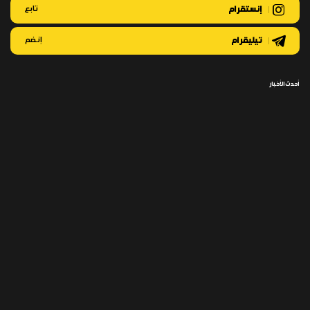
إنستقرام
تابع
تيليقرام
إنضم
أحدث الأخبار
كارثة مائية تهدد العراق: أسوأ أزمـ ـة
النظام الصحي في غـ ـزة ينهار بالكامل
جفاف منذ مئة عام
وسط نقص الأدوية والمستلزمات