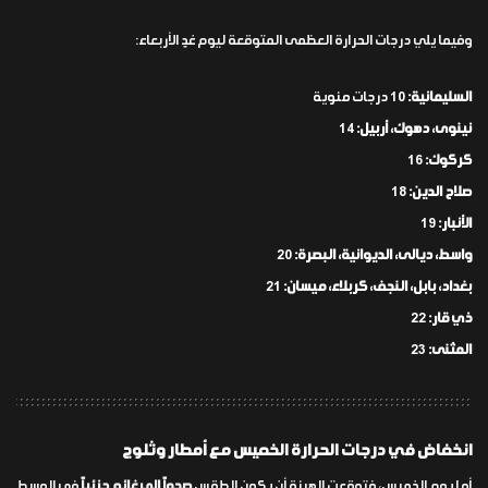
وفيما يلي درجات الحرارة العظمى المتوقعة ليوم غدٍ الأربعاء:
السليمانية:
10 درجات مئوية
نينوى، دهوك، أربيل:
14
كركوك:
16
صلاح الدين:
18
الأنبار:
19
واسط، ديالى، الديوانية، البصرة:
20
بغداد، بابل، النجف، كربلاء، ميسان:
21
ذي قار:
22
المثنى:
23
انخفاض في درجات الحرارة الخميس مع أمطار وثلوج
أما يوم الخميس، فتوقعت الهيئة أن يكون الطقس
صحواً إلى غائم جزئياً
في الوسط