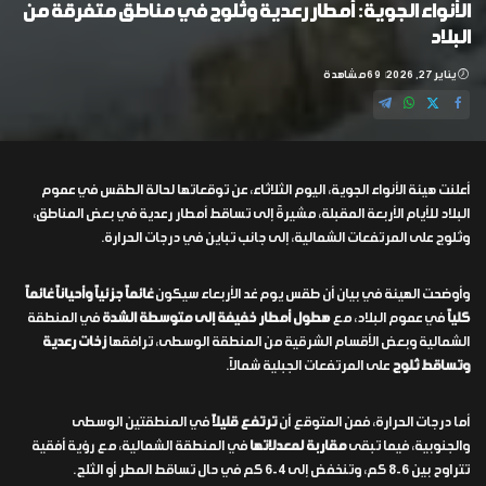
الأنواء الجوية: أمطار رعدية وثلوج في مناطق متفرقة من
البلاد
يناير 27, 2026
69 مشاهدة
أعلنت هيئة الأنواء الجوية، اليوم الثلاثاء، عن توقعاتها لحالة الطقس في عموم
البلاد للأيام الأربعة المقبلة، مشيرةً إلى تساقط أمطار رعدية في بعض المناطق،
وثلوج على المرتفعات الشمالية، إلى جانب تباين في درجات الحرارة.
وأوضحت الهيئة في بيان أن طقس يوم غد الأربعاء سيكون
غائماً جزئياً وأحياناً غائماً
كلياً
في عموم البلاد، مع
هطول أمطار خفيفة إلى متوسطة الشدة
في المنطقة
الشمالية وبعض الأقسام الشرقية من المنطقة الوسطى، ترافقها
زخات رعدية
وتساقط ثلوج
على المرتفعات الجبلية شمالاً.
أما درجات الحرارة، فمن المتوقع أن
ترتفع قليلاً
في المنطقتين الوسطى
والجنوبية، فيما تبقى
مقاربة لمعدلاتها
في المنطقة الشمالية، مع رؤية أفقية
تتراوح بين 6-8 كم، وتنخفض إلى 4-6 كم في حال تساقط المطر أو الثلج.