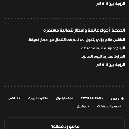
الرؤية:
بين 8–6 كم.
الجمعة: أجواء غائمة وأمطار شمالية مستمرة
الطقس:
غائم جزئي يتحول إلى غائم في الشمال مع أمطار خفيفة.
الرياح:
جنوبية شرقية معتدلة.
الحرارة:
مقاربة لليوم السابق.
الرؤية:
بين 8–6 كم.
EXTRAAIRAQ
إكسترا عراق
الانواء الجوية
الطقس
وسوم:
جميع المحافظات
عراقيين
ما هو رد فعلك؟