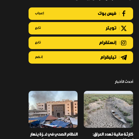
فيس بوك
إعجاب
تويتر
تابع
إنستقرام
تابع
تيليقرام
إنضم
أحدث الأخبار
كارثة مائية تهدد العراق:
النظام الصحي في غـ ـزة ينهار