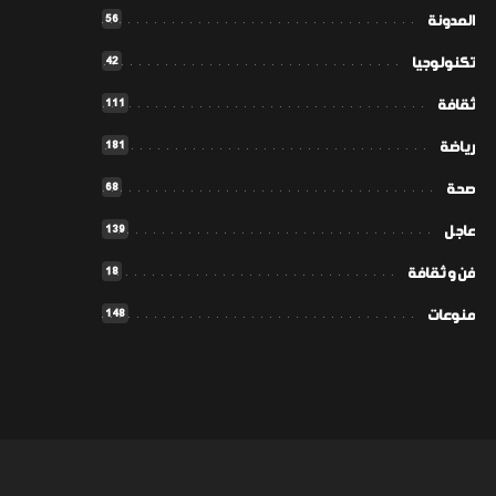
56
المدونة
42
تكنولوجيا
111
ثقافة
181
رياضة
68
صحة
139
عاجل
18
فن و ثقافة
148
منوعات